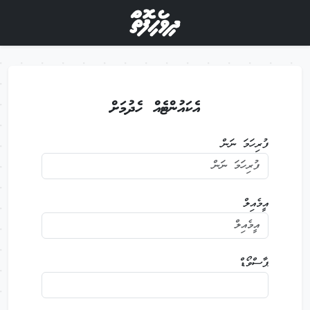
އެކައުންޓެއް ހެދުމަށް
ފުރިހަމަ ނަން
އީމެއިލް
ޕާސްވޯޑް