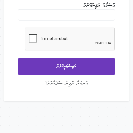
ޕާސްވޯޑް ޔަޤީންކޮށްލާ
ރަޖިސްޓަރީކޮށްލާ
އަނބުރާ ލޮގިން ޞަފްޙާއަށް؟