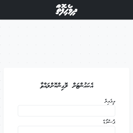
އެކައުންޓަށް ލޮގިންކޮށްލައްވާ
އީމެއިލް
ޕާސްވޯޑް